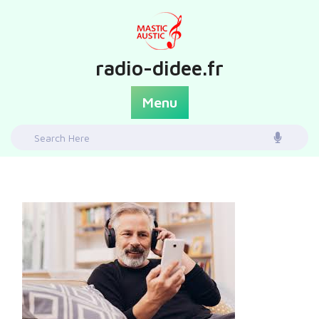
Skip
to
content
radio-didee.fr
Menu
Search
for: