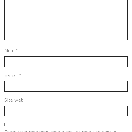
Nom
*
E-mail
*
Site web
Enregistrer mon nom, mon e-mail et mon site dans le