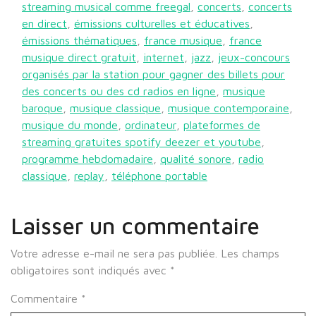
streaming musical comme freegal
,
concerts
,
concerts
en direct
,
émissions culturelles et éducatives
,
émissions thématiques
,
france musique
,
france
musique direct gratuit
,
internet
,
jazz
,
jeux-concours
organisés par la station pour gagner des billets pour
des concerts ou des cd radios en ligne
,
musique
baroque
,
musique classique
,
musique contemporaine
,
musique du monde
,
ordinateur
,
plateformes de
streaming gratuites spotify deezer et youtube
,
programme hebdomadaire
,
qualité sonore
,
radio
classique
,
replay
,
téléphone portable
Laisser un commentaire
Votre adresse e-mail ne sera pas publiée.
Les champs
obligatoires sont indiqués avec
*
Commentaire
*