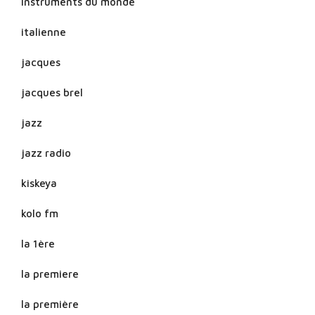
instruments du monde
italienne
jacques
jacques brel
jazz
jazz radio
kiskeya
kolo fm
la 1ère
la premiere
la première