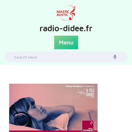
Skip
to
content
radio-didee.fr
Menu
Search
for: