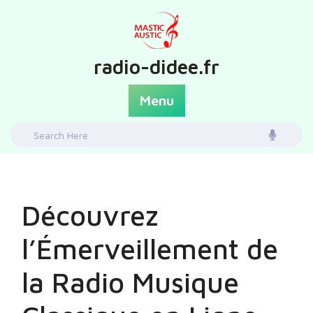
Skip
to
content
radio-didee.fr
Menu
Search
for:
Découvrez
l’Émerveillement de
la Radio Musique