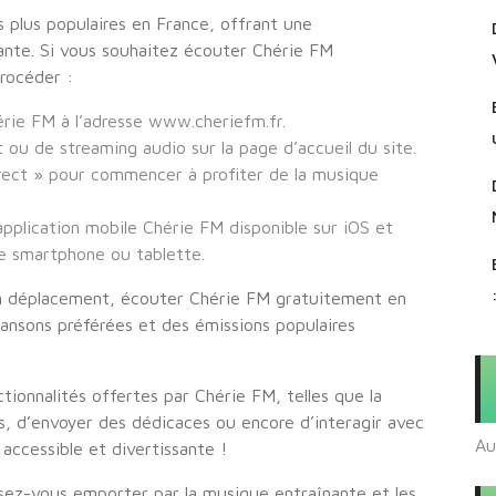
s plus populaires en France, offrant une
ante. Si vous souhaitez écouter Chérie FM
rocéder :
érie FM à l’adresse www.cheriefm.fr.
 ou de streaming audio sur la page d’accueil du site.
irect » pour commencer à profiter de la musique
pplication mobile Chérie FM disponible sur iOS et
re smartphone ou tablette.
en déplacement, écouter Chérie FM gratuitement en
ansons préférées et des émissions populaires
ctionnalités offertes par Chérie FM, telles que la
rs, d’envoyer des dédicaces ou encore d’interagir avec
Au
 accessible et divertissante !
ssez-vous emporter par la musique entraînante et les