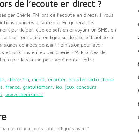
ors de l’écoute en direct ?
és par Chérie FM lors de l’écoute en direct, il vous
uctions données à l’antenne. En général, les
ent participer, que ce soit en envoyant un SMS, en
nt un formulaire en ligne sur le site officiel de la
onsignes données pendant l’émission pour avoir
x et prix mis en jeu par Chérie FM. Profitez de
ferte par la station pour agrémenter votre
le
,
chérie fm
,
direct
,
écouter
,
ecouter radio cherie
es
,
france
,
gratuitement
,
ios
,
jeux concours
,
o
,
www.cheriefm.fr
re
champs obligatoires sont indiqués avec
*