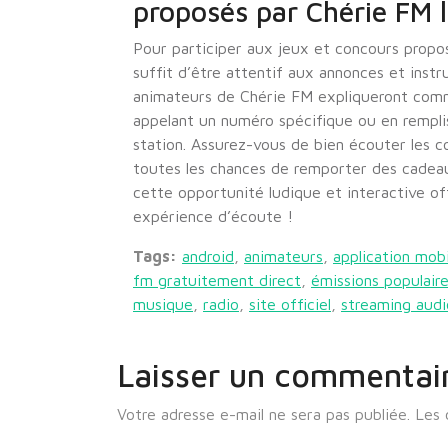
proposés par Chérie FM l
Pour participer aux jeux et concours propos
suffit d’être attentif aux annonces et instr
animateurs de Chérie FM expliqueront comm
appelant un numéro spécifique ou en remplissa
station. Assurez-vous de bien écouter les c
toutes les chances de remporter des cadeau
cette opportunité ludique et interactive of
expérience d’écoute !
Tags:
android
,
animateurs
,
application mobi
fm gratuitement direct
,
émissions populair
musique
,
radio
,
site officiel
,
streaming audi
Laisser un commentai
Votre adresse e-mail ne sera pas publiée.
Les 