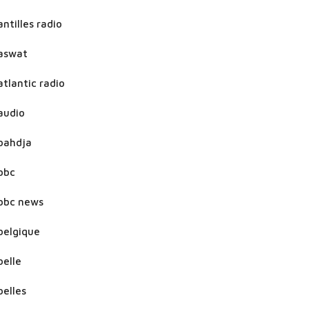
antilles radio
aswat
atlantic radio
audio
bahdja
bbc
bbc news
belgique
belle
belles