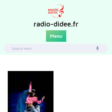
Skip
to
content
radio-didee.fr
Menu
Search
for: