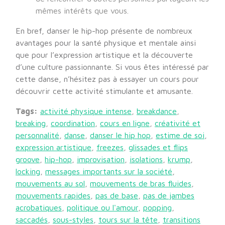
mêmes intérêts que vous.
En bref, danser le hip-hop présente de nombreux
avantages pour la santé physique et mentale ainsi
que pour l’expression artistique et la découverte
d’une culture passionnante. Si vous êtes intéressé par
cette danse, n’hésitez pas à essayer un cours pour
découvrir cette activité stimulante et amusante.
Tags:
activité physique intense
,
breakdance
,
breaking
,
coordination
,
cours en ligne
,
créativité et
personnalité
,
danse
,
danser le hip hop
,
estime de soi
,
expression artistique
,
freezes
,
glissades et flips
groove
,
hip-hop
,
improvisation
,
isolations
,
krump
,
locking
,
messages importants sur la société
,
mouvements au sol
,
mouvements de bras fluides
,
mouvements rapides
,
pas de base
,
pas de jambes
acrobatiques
,
politique ou l'amour
,
popping
,
saccadés
,
sous-styles
,
tours sur la tête
,
transitions