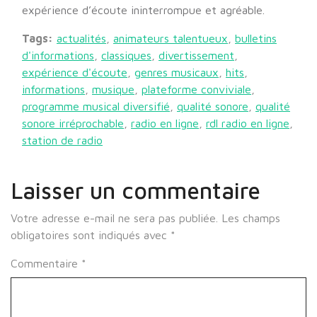
expérience d’écoute ininterrompue et agréable.
Tags:
actualités
,
animateurs talentueux
,
bulletins
d'informations
,
classiques
,
divertissement
,
expérience d'écoute
,
genres musicaux
,
hits
,
informations
,
musique
,
plateforme conviviale
,
programme musical diversifié
,
qualité sonore
,
qualité
sonore irréprochable
,
radio en ligne
,
rdl radio en ligne
,
station de radio
Laisser un commentaire
Votre adresse e-mail ne sera pas publiée.
Les champs
obligatoires sont indiqués avec
*
Commentaire
*