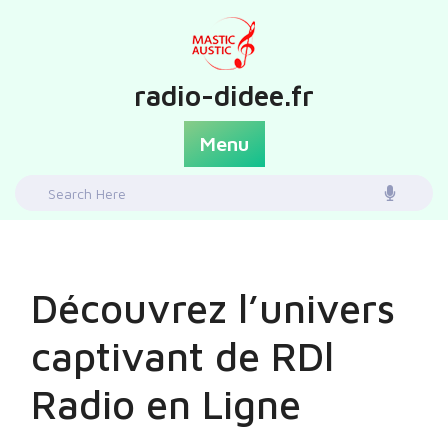
Skip
to
content
radio-didee.fr
Menu
Search
for:
Découvrez l’univers
captivant de RDl
Radio en Ligne