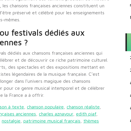
si, les chansons françaises anciennes constituent un
d’être préservé et célébré pour les enseignements
ous-mêmes.
ou festivals dédiés aux
iennes ?
vals dédiés aux chansons françaises anciennes qui
brer et de découvrir ce riche patrimoine culturel.
ts, des spectacles et des expositions mettant en
istes légendaires de la musique française. C’est
 plonger dans l’univers magique des chansons
r pour ce genre musical intemporel et de célébrer
 la France a à offrir.
son à texte
,
chanson populaire
,
chanson réaliste
,
nçaises anciennes
,
charles aznavour
,
edith piaf
,
,
nostalgie
,
patrimoine musical français
,
thèmes