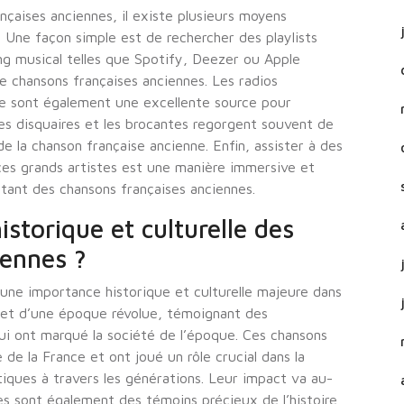
çaises anciennes, il existe plusieurs moyens
 Une façon simple est de rechercher des playlists
ng musical telles que Spotify, Deezer ou Apple
e chansons françaises anciennes. Les radios
age sont également une excellente source pour
les disquaires et les brocantes regorgent souvent de
e la chanson française ancienne. Enfin, assister à des
es grands artistes est une manière immersive et
tant des chansons françaises anciennes.
istorique et culturelle des
iennes ?
une importance historique et culturelle majeure dans
eflet d’une époque révolue, témoignant des
i ont marqué la société de l’époque. Ces chansons
e de la France et ont joué un rôle crucial dans la
tiques à travers les générations. Leur impact va au-
lles sont également des témoins précieux de l’histoire