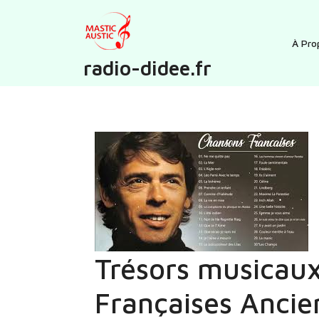
Skip
to
content
À Pro
radio-didee.fr
Trésors musicaux
Françaises Ancie