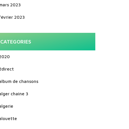
mars 2023
février 2023
CATEGORIES
2020
2direct
album de chansons
alger chaine 3
algerie
alouette