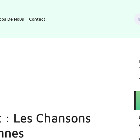
S
pos De Nous
Contact
f
 : Les Chansons
nnes