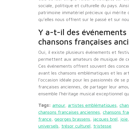
sociale, politique et culturelle du pays. Ain
patrimoine immatériel précieux qui mérite 
qu’elles nous offrent sur le passé et sur n
Y a-t-il des événements 
chansons françaises anc
Oui, il existe plusieurs événements et festi
permettent aux amateurs de musique de célé
Ces événements offrent souvent des concer
avant les chansons emblématiques et les art
l’occasion idéale pour les passionnés de se
françaises anciennes, de partager leur amou
ensemble l’héritage musical exceptionnel que
Tags:
amour
,
artistes emblématiques
,
chan
chansons francaises anciennes
,
chansons fra
france
,
georges brassens
,
jacques brel
,
joie
universels
,
trésor culturel
,
tristesse