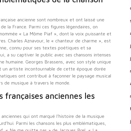
rançaise ancienne sont nombreux et ont laissé une
 de la France. Parmi ces figures légendaires, on
surnommée « La Môme Piaf », dont la voix puissante et
s. Charles Aznavour, le « chanteur de charme », est
ienne, connu pour ses textes poétiques et sa
 lui, a su captiver le public avec ses chansons intenses
âme humaine. Georges Brassens, avec son style unique
t un artiste incontournable de cette époque dorée
matiques ont contribué à façonner le paysage musical
urs de musique à travers le monde.
s françaises anciennes les
 anciennes qui ont marqué l’histoire de la musique
urd’hui. Parmi les chansons les plus emblématiques,
af, « Ne me quitte pas » de Jacques Brel, « La