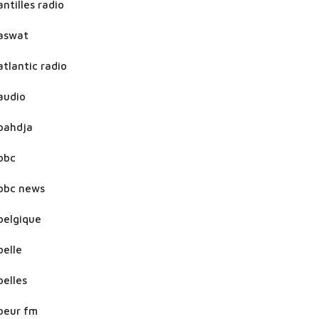
antilles radio
aswat
atlantic radio
audio
bahdja
bbc
bbc news
belgique
belle
belles
beur fm