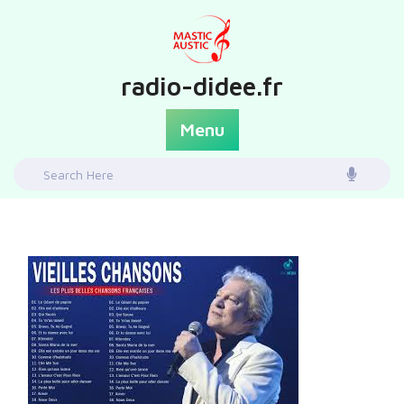
Skip
to
content
radio-didee.fr
Menu
Search
for: