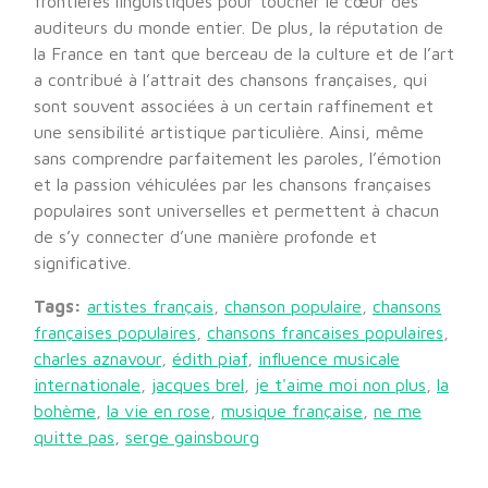
frontières linguistiques pour toucher le cœur des
auditeurs du monde entier. De plus, la réputation de
la France en tant que berceau de la culture et de l’art
a contribué à l’attrait des chansons françaises, qui
sont souvent associées à un certain raffinement et
une sensibilité artistique particulière. Ainsi, même
sans comprendre parfaitement les paroles, l’émotion
et la passion véhiculées par les chansons françaises
populaires sont universelles et permettent à chacun
de s’y connecter d’une manière profonde et
significative.
Tags:
artistes français
,
chanson populaire
,
chansons
françaises populaires
,
chansons francaises populaires
,
charles aznavour
,
édith piaf
,
influence musicale
internationale
,
jacques brel
,
je t'aime moi non plus
,
la
bohème
,
la vie en rose
,
musique française
,
ne me
quitte pas
,
serge gainsbourg