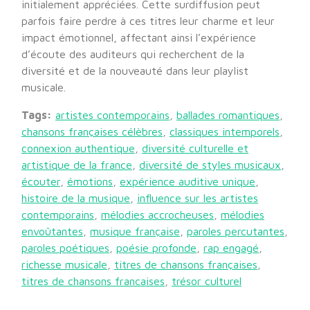
initialement appréciées. Cette surdiffusion peut
parfois faire perdre à ces titres leur charme et leur
impact émotionnel, affectant ainsi l’expérience
d’écoute des auditeurs qui recherchent de la
diversité et de la nouveauté dans leur playlist
musicale.
Tags:
artistes contemporains
,
ballades romantiques
,
chansons françaises célèbres
,
classiques intemporels
,
connexion authentique
,
diversité culturelle et
artistique de la france
,
diversité de styles musicaux
,
écouter
,
émotions
,
expérience auditive unique
,
histoire de la musique
,
influence sur les artistes
contemporains
,
mélodies accrocheuses
,
mélodies
envoûtantes
,
musique française
,
paroles percutantes
,
paroles poétiques
,
poésie profonde
,
rap engagé
,
richesse musicale
,
titres de chansons françaises
,
titres de chansons francaises
,
trésor culturel