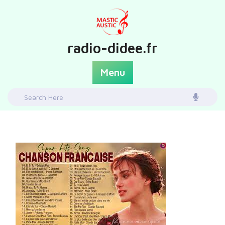
Skip
to
content
radio-didee.fr
Menu
Search
for: