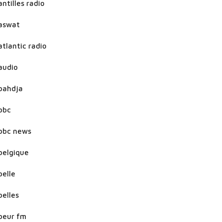
antilles radio
aswat
atlantic radio
audio
bahdja
bbc
bbc news
belgique
belle
belles
beur fm