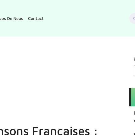
S
pos De Nous
Contact
f
sons Françaises :