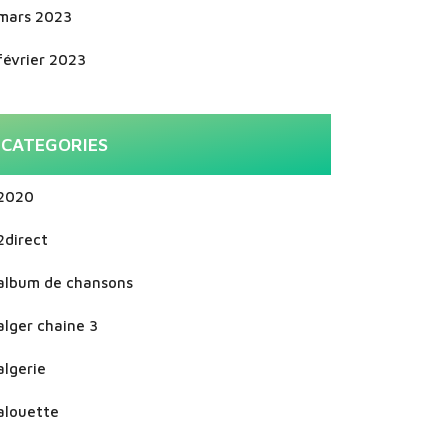
mars 2023
février 2023
CATEGORIES
2020
2direct
album de chansons
alger chaine 3
algerie
alouette