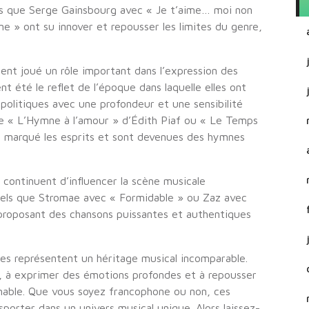
els que Serge Gainsbourg avec « Je t’aime… moi non
 » ont su innover et repousser les limites du genre,
ent joué un rôle important dans l’expression des
t été le reflet de l’époque dans laquelle elles ont
 politiques avec une profondeur et une sensibilité
e « L’Hymne à l’amour » d’Édith Piaf ou « Le Temps
t marqué les esprits et sont devenues des hymnes
 continuent d’influencer la scène musicale
 tels que Stromae avec « Formidable » ou Zaz avec
proposant des chansons puissantes et authentiques
ses représentent un héritage musical incomparable.
e, à exprimer des émotions profondes et à repousser
timable. Que vous soyez francophone ou non, ces
porter dans un univers musical unique. Alors laissez-