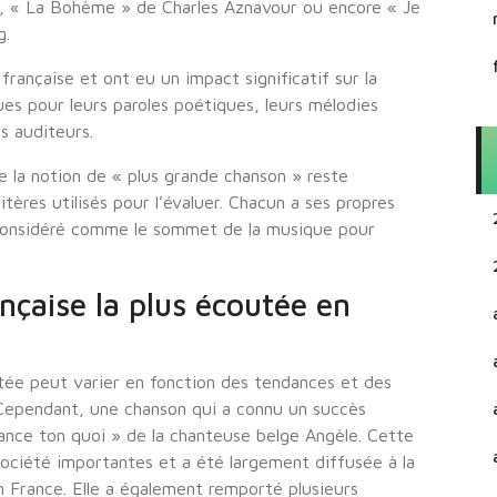
l, « La Bohème » de Charles Aznavour ou encore « Je
g.
française et ont eu un impact significatif sur la
ues pour leurs paroles poétiques, leurs mélodies
s auditeurs.
e la notion de « plus grande chanson » reste
tères utilisés pour l’évaluer. Chacun a ses propres
 considéré comme le sommet de la musique pour
ançaise la plus écoutée en
utée peut varier en fonction des tendances et des
Cependant, une chanson qui a connu un succès
ance ton quoi » de la chanteuse belge Angèle. Cette
ciété importantes et a été largement diffusée à la
n France. Elle a également remporté plusieurs