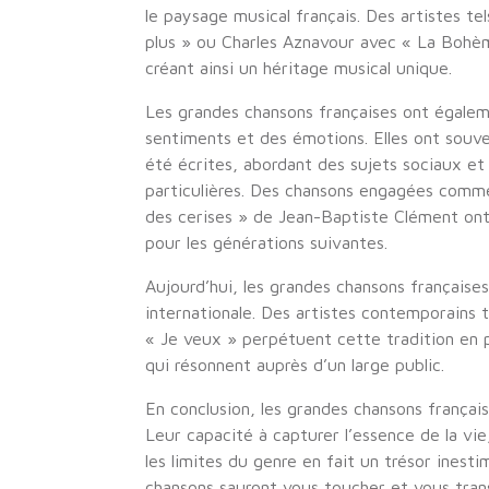
le paysage musical français. Des artistes t
plus » ou Charles Aznavour avec « La Bohème
créant ainsi un héritage musical unique.
Les grandes chansons françaises ont égalem
sentiments et des émotions. Elles ont souven
été écrites, abordant des sujets sociaux et
particulières. Des chansons engagées comm
des cerises » de Jean-Baptiste Clément on
pour les générations suivantes.
Aujourd’hui, les grandes chansons françaises
internationale. Des artistes contemporains
« Je veux » perpétuent cette tradition en 
qui résonnent auprès d’un large public.
En conclusion, les grandes chansons françai
Leur capacité à capturer l’essence de la vi
les limites du genre en fait un trésor ines
chansons sauront vous toucher et vous trans