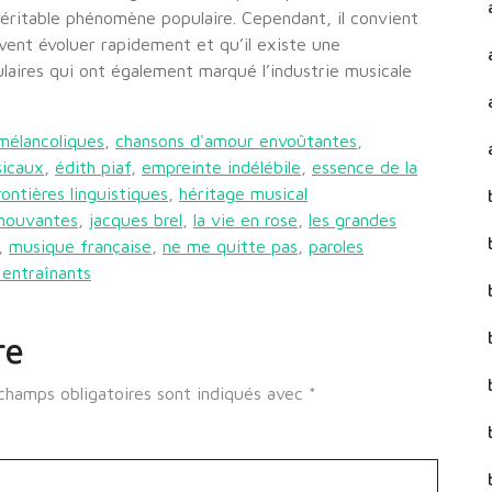
ritable phénomène populaire. Cependant, il convient
ent évoluer rapidement et qu’il existe une
laires qui ont également marqué l’industrie musicale
 mélancoliques
,
chansons d'amour envoûtantes
,
sicaux
,
édith piaf
,
empreinte indélébile
,
essence de la
rontières linguistiques
,
héritage musical
émouvantes
,
jacques brel
,
la vie en rose
,
les grandes
,
musique française
,
ne me quitte pas
,
paroles
 entraînants
re
champs obligatoires sont indiqués avec
*