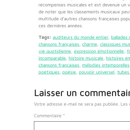
récompenses musicales et est devenue un vé
de noter que les classements musicaux peuv
multitude d’autres chansons françaises popu
ces dernières années.
Tags:
auditeurs du monde entier
,
ballades
chansons françaises
,
charme
,
classiques mu
vie quotidienne
,
expression émotionnelle
,
f
incomparable
,
histoire musicale
,
histoires 
chansons francaises
,
mélodies intemporelles
poétiques
,
poésie
,
pouvoir universel
,
tubes
Laisser un commentai
Votre adresse e-mail ne sera pas publiée.
Les 
Commentaire
*