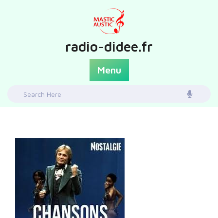
Skip
to
content
radio-didee.fr
Menu
Search
for: