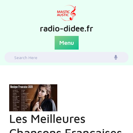
Skip
to
content
radio-didee.fr
Menu
Search
for:
Les Meilleures
Chansons Françaises