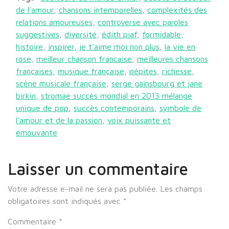
de l'amour
,
chansons intemporelles
,
complexités des
relations amoureuses
,
controverse avec paroles
suggestives
,
diversité
,
édith piaf
,
formidable
,
histoire
,
inspirer
,
je t'aime moi non plus
,
la vie en
rose
,
meilleur chanson francaise
,
meilleures chansons
françaises
,
musique française
,
pépites
,
richesse
,
scène musicale française
,
serge gainsbourg et jane
birkin
,
stromae succès mondial en 2013 mélange
unique de pop
,
succès contemporains
,
symbole de
l'amour et de la passion
,
voix puissante et
émouvante
Laisser un commentaire
Votre adresse e-mail ne sera pas publiée.
Les champs
obligatoires sont indiqués avec
*
Commentaire
*