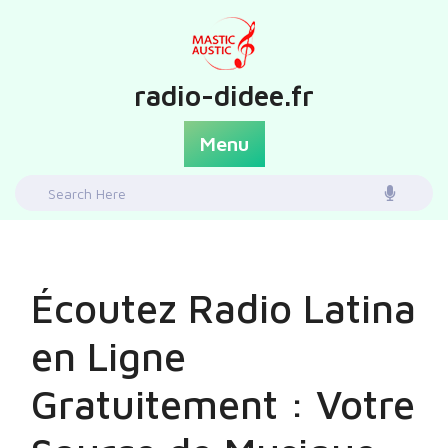
Skip
to
content
radio-didee.fr
Menu
Search
for:
Écoutez Radio Latina
en Ligne
Gratuitement : Votre