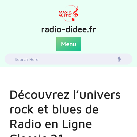
Skip
to
content
radio-didee.fr
Menu
Search
for:
Découvrez l’univers
rock et blues de
Radio en Ligne