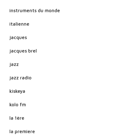
instruments du monde
italienne
jacques
jacques brel
jazz
jazz radio
kiskeya
kolo fm
la 1ère
la premiere