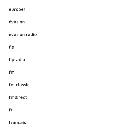
europe1
évasion
evasion radio
fip
fipradio
fm
fm classic
fmdirect
fr
francais