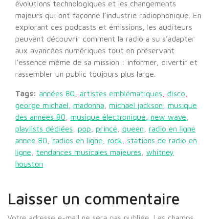
évolutions technologiques et les changements
majeurs qui ont façonné l’industrie radiophonique. En
explorant ces podcasts et émissions, les auditeurs
peuvent découvrir comment la radio a su s’adapter
aux avancées numériques tout en préservant
l’essence même de sa mission : informer, divertir et
rassembler un public toujours plus large.
Tags:
années 80
,
artistes emblématiques
,
disco
,
george michael
,
madonna
,
michael jackson
,
musique
des années 80
,
musique électronique
,
new wave
,
playlists dédiées
,
pop
,
prince
,
queen
,
radio en ligne
annee 80
,
radios en ligne
,
rock
,
stations de radio en
ligne
,
tendances musicales majeures
,
whitney
houston
Laisser un commentaire
Votre adresse e-mail ne sera pas publiée.
Les champs