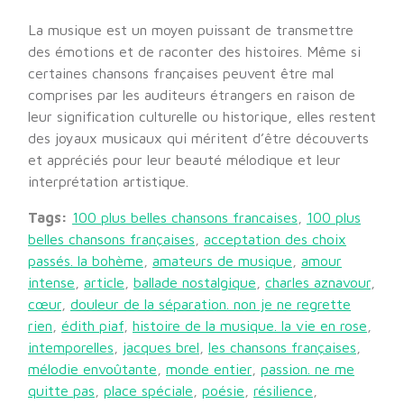
La musique est un moyen puissant de transmettre
des émotions et de raconter des histoires. Même si
certaines chansons françaises peuvent être mal
comprises par les auditeurs étrangers en raison de
leur signification culturelle ou historique, elles restent
des joyaux musicaux qui méritent d’être découverts
et appréciés pour leur beauté mélodique et leur
interprétation artistique.
Tags:
100 plus belles chansons francaises
,
100 plus
belles chansons françaises
,
acceptation des choix
passés. la bohème
,
amateurs de musique
,
amour
intense
,
article
,
ballade nostalgique
,
charles aznavour
,
cœur
,
douleur de la séparation. non je ne regrette
rien
,
édith piaf
,
histoire de la musique. la vie en rose
,
intemporelles
,
jacques brel
,
les chansons françaises
,
mélodie envoûtante
,
monde entier
,
passion. ne me
quitte pas
,
place spéciale
,
poésie
,
résilience
,