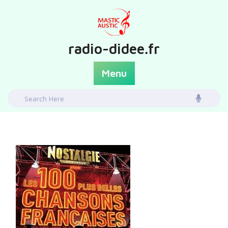
Skip
to
content
radio-didee.fr
Menu
Search
for: