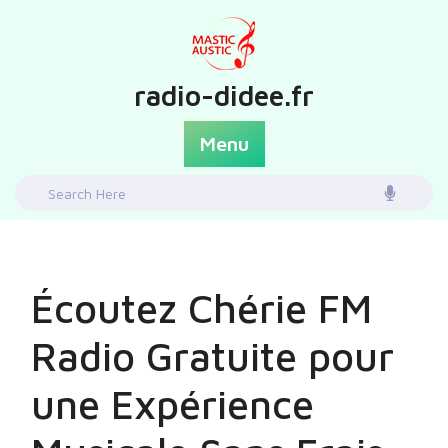
Skip
to
content
radio-didee.fr
Menu
Search
for:
Écoutez Chérie FM
Radio Gratuite pour
une Expérience