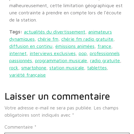
malheureusement, cette limitation géographique est
une contrainte à prendre en compte lors de l’écoute
de la station.
Tags:
actualités du divertissement
,
animateurs
dynamiques
,
chérie fm
,
chérie fm radio gratuite
,
diffusion en continu
,
émissions animées
,
france
,
internet
,
interviews exclusives
,
pop
,
professionnels
passionnés
,
programmation musicale
,
radio gratuite
,
rock
,
smartphone
,
station musicale
,
tablettes
,
variété française
Laisser un commentaire
Votre adresse e-mail ne sera pas publiée.
Les champs
obligatoires sont indiqués avec
*
Commentaire
*