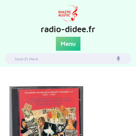
Skip
to
content
radio-didee.fr
Menu
Search
for: