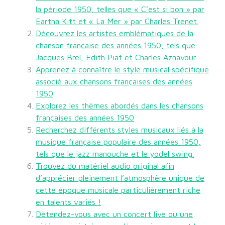
la période 1950, telles que « C’est si bon » par
Eartha Kitt et « La Mer » par Charles Trenet.
Découvrez les artistes emblématiques de la
chanson française des années 1950, tels que
Jacques Brel, Edith Piaf et Charles Aznavour.
Apprenez à connaître le style musical spécifique
associé aux chansons françaises des années
1950
Explorez les thèmes abordés dans les chansons
françaises des années 1950
Recherchez différents styles musicaux liés à la
musique française populaire des années 1950,
tels que le jazz manouche et le yodel swing.
Trouvez du matériel audio original afin
d’apprécier pleinement l’atmosphère unique de
cette époque musicale particulièrement riche
en talents variés !
Détendez-vous avec un concert live ou une