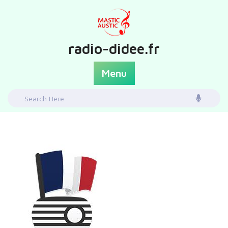
Skip
to
content
radio-didee.fr
Menu
Search
for: