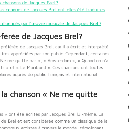
s chansons de Jacques Brel ?
lus connues de Jacques Brel ont-elles été traduites
influencés par l’œuvre musicale de Jacques Brel ?
éférée de Jacques Brel?
on préférée de Jacques Brel, car il a écrit et interprété
très appréciées par son public. Cependant, certaines
 « Ne me quitte pas », « Amsterdam », « Quand on n’a
ts » et « Le Moribond ». Ces chansons ont toutes
aires auprès du public français et international
e la chanson « Ne me quitte
as » ont été écrites par Jacques Brel lui-même. La
 de Brel et est considérée comme un classique de la
e nombreux artistes à travers le monde, témoignant