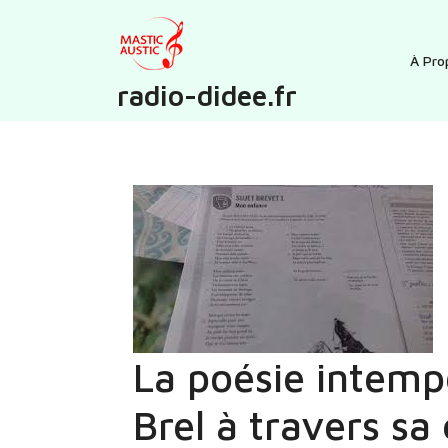
Skip
to
content
À Pro
radio-didee.fr
La poésie intemp
Brel à travers sa