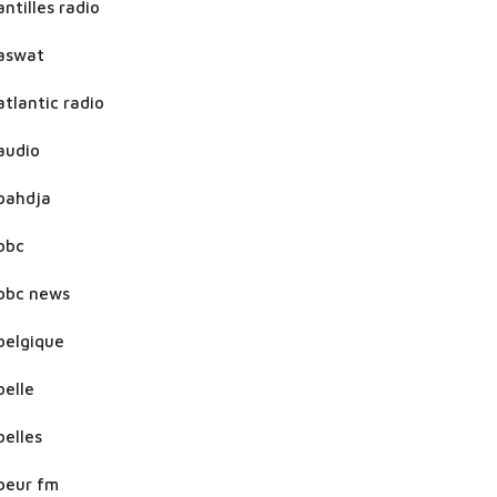
antilles radio
aswat
atlantic radio
audio
bahdja
bbc
bbc news
belgique
belle
belles
beur fm