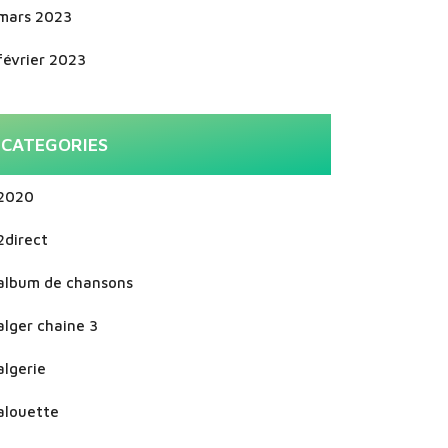
mars 2023
février 2023
CATEGORIES
2020
2direct
album de chansons
alger chaine 3
algerie
alouette