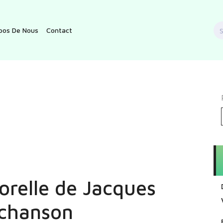
S
pos De Nous
Contact
f
orelle de Jacques
 chanson