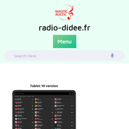
Skip
to
content
radio-didee.fr
Menu
Search
for: