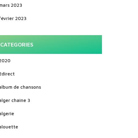
mars 2023
février 2023
CATEGORIES
2020
2direct
album de chansons
alger chaine 3
algerie
alouette