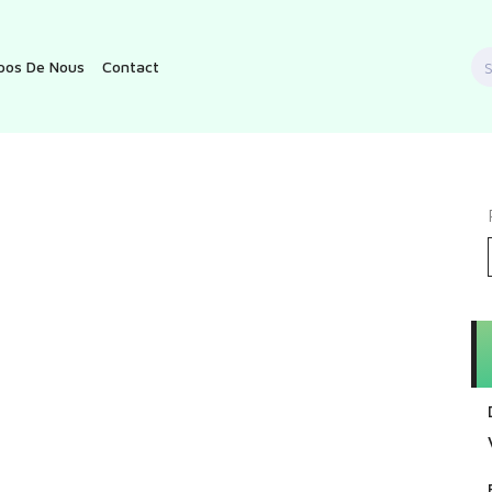
S
pos De Nous
Contact
f