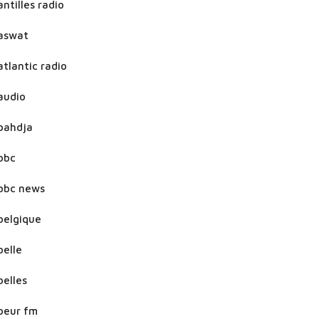
antilles radio
aswat
atlantic radio
audio
bahdja
bbc
bbc news
belgique
belle
belles
beur fm