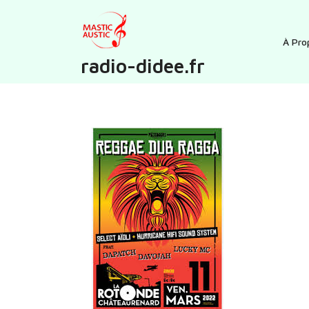
Skip
to
content
À Pro
radio-didee.fr