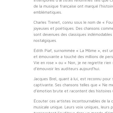
intemporels d’artistes renommés tels que Ch
de la musique française ont marqué l’histoir
emblématiques.
Charles Trenet, connu sous le nom de « Fou 
joyeuses et poétiques. Des chansons comme
sont devenues des classiques indémodables 
nostalgiques.
Édith Piaf, surnommée « La Môme », est une
et émouvante a touché des millions de perso
Vie en rose » ou « Non, je ne regrette rien 
d’émouvoir les auditeurs aujourd’hui.
Jacques Brel, quant à lui, est reconnu pour
captivante. Ses chansons telles que « Ne 
d’émotion brute et racontent des histoires u
Écouter ces artistes incontournables de la 
musicale unique. Leurs voix uniques, leurs 