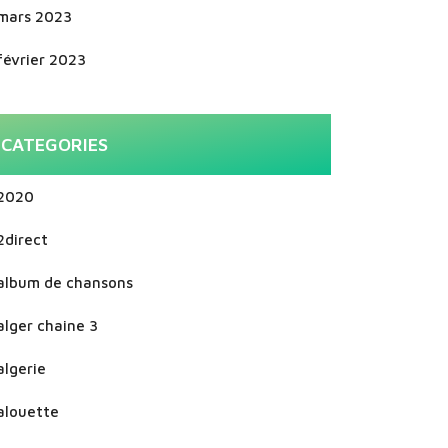
mars 2023
février 2023
CATEGORIES
2020
2direct
album de chansons
alger chaine 3
algerie
alouette