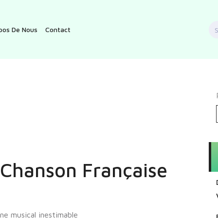
S
pos De Nous
Contact
f
a Chanson Française
ine musical inestimable