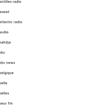
antilles radio
aswat
atlantic radio
audio
bahdja
bbc
bbc news
belgique
belle
belles
beur fm