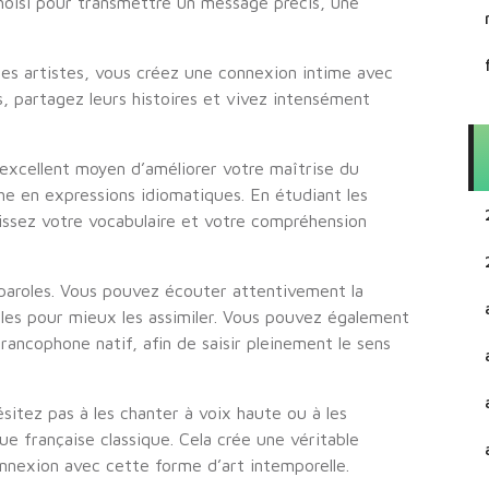
oisi pour transmettre un message précis, une
 les artistes, vous créez une connexion intime avec
, partagez leurs histoires et vivez intensément
 excellent moyen d’améliorer votre maîtrise du
iche en expressions idiomatiques. En étudiant les
issez votre vocabulaire et votre compréhension
s paroles. Vous pouvez écouter attentivement la
roles pour mieux les assimiler. Vous pouvez également
francophone natif, afin de saisir pleinement le sens
ésitez pas à les chanter à voix haute ou à les
e française classique. Cela crée une véritable
nnexion avec cette forme d’art intemporelle.