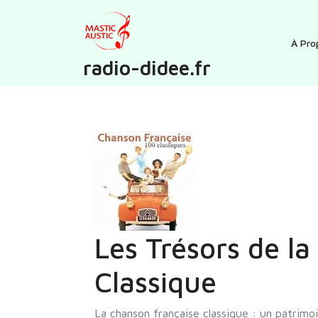
Skip
to
content
À Pro
radio-didee.fr
Les Trésors de l
Classique
La chanson française classique : un patrimo