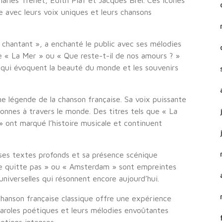
arles Trenet, Édith Piaf et Jacques Brel. Ces icônes
e avec leurs voix uniques et leurs chansons
chantant », a enchanté le public avec ses mélodies
 « La Mer » ou « Que reste-t-il de nos amours ? »
qui évoquent la beauté du monde et les souvenirs
 légende de la chanson française. Sa voix puissante
nnes à travers le monde. Des titres tels que « La
» ont marqué l’histoire musicale et continuent
 ses textes profonds et sa présence scénique
me quitte pas » ou « Amsterdam » sont empreintes
niverselles qui résonnent encore aujourd’hui.
chanson française classique offre une expérience
paroles poétiques et leurs mélodies envoûtantes