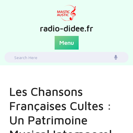
Skip
to
content
radio-didee.fr
Menu
Search
for:
Les Chansons
Françaises Cultes :
Un Patrimoine