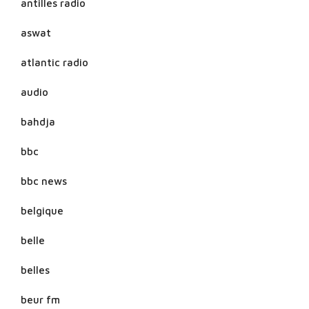
antilles radio
aswat
atlantic radio
audio
bahdja
bbc
bbc news
belgique
belle
belles
beur fm