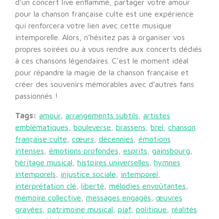
d’un concert live enflammé, partager votre amour
pour la chanson française culte est une expérience
qui renforcera votre lien avec cette musique
intemporelle. Alors, n’hésitez pas à organiser vos
propres soirées ou à vous rendre aux concerts dédiés
à ces chansons légendaires. C’est le moment idéal
pour répandre la magie de la chanson française et
créer des souvenirs mémorables avec d’autres fans
passionnés !
Tags:
amour
,
arrangements subtils
,
artistes
emblématiques
,
bouleverse
,
brassens
,
brel
,
chanson
française culte
,
cœurs
,
décennies
,
émotions
intenses
,
émotions profondes
,
esprits
,
gainsbourg
,
héritage musical
,
histoires universelles
,
hymnes
intemporels
,
injustice sociale
,
intemporel
,
interprétation clé
,
liberté
,
mélodies envoûtantes
,
mémoire collective
,
messages engagés
,
œuvres
gravées
,
patrimoine musical
,
piaf
,
politique
,
réalités