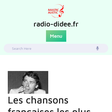
Skip
to
content
radio-didee.fr
Menu
Search
for:
Les chansons
françaises les plus