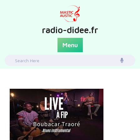
Skip
to
content
radio-didee.fr
Menu
Search
for: