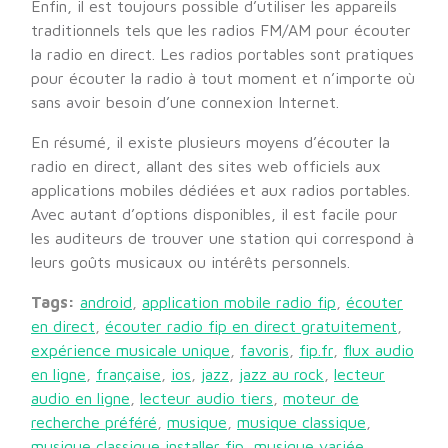
Enfin, il est toujours possible d’utiliser les appareils
traditionnels tels que les radios FM/AM pour écouter
la radio en direct. Les radios portables sont pratiques
pour écouter la radio à tout moment et n’importe où
sans avoir besoin d’une connexion Internet.
En résumé, il existe plusieurs moyens d’écouter la
radio en direct, allant des sites web officiels aux
applications mobiles dédiées et aux radios portables.
Avec autant d’options disponibles, il est facile pour
les auditeurs de trouver une station qui correspond à
leurs goûts musicaux ou intérêts personnels.
Tags:
android
,
application mobile radio fip
,
écouter
en direct
,
écouter radio fip en direct gratuitement
,
expérience musicale unique
,
favoris
,
fip.fr
,
flux audio
en ligne
,
française
,
ios
,
jazz
,
jazz au rock
,
lecteur
audio en ligne
,
lecteur audio tiers
,
moteur de
recherche préféré
,
musique
,
musique classique
,
musique classique installer fip
,
musique variée
,