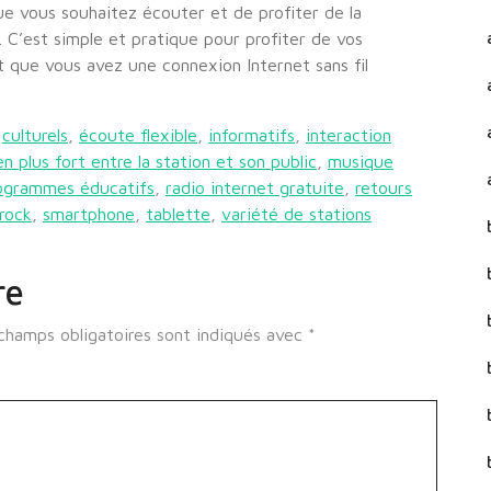
ue vous souhaitez écouter et de profiter de la
. C’est simple et pratique pour profiter de vos
 que vous avez une connexion Internet sans fil
,
culturels
,
écoute flexible
,
informatifs
,
interaction
ien plus fort entre la station et son public
,
musique
ogrammes éducatifs
,
radio internet gratuite
,
retours
rock
,
smartphone
,
tablette
,
variété de stations
re
champs obligatoires sont indiqués avec
*