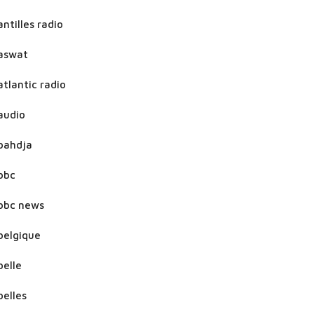
antilles radio
aswat
atlantic radio
audio
bahdja
bbc
bbc news
belgique
belle
belles