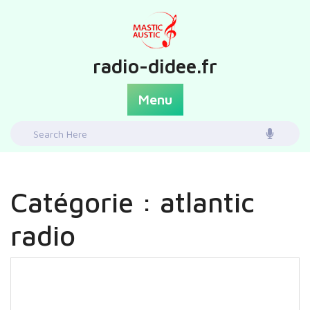
Skip
to
content
radio-didee.fr
Menu
Search
for:
Catégorie :
atlantic
radio