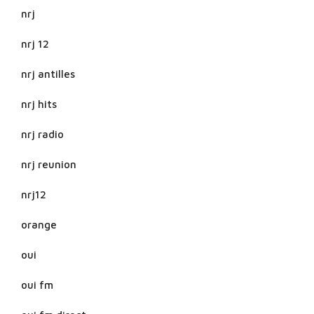
nrj
nrj 12
nrj antilles
nrj hits
nrj radio
nrj reunion
nrj12
orange
oui
oui fm