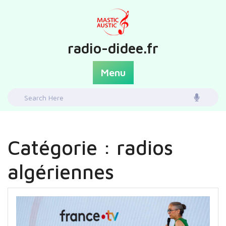
Skip
to
content
radio-didee.fr
Menu
Search
for:
Catégorie :
radios
algériennes