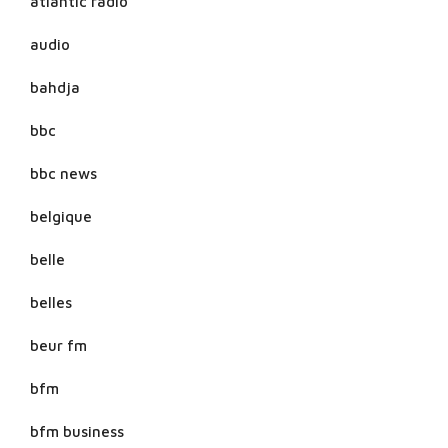
atlantic radio
audio
bahdja
bbc
bbc news
belgique
belle
belles
beur fm
bfm
bfm business