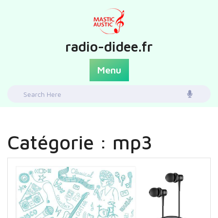
Skip
to
content
radio-didee.fr
Menu
Search
for:
Catégorie :
mp3