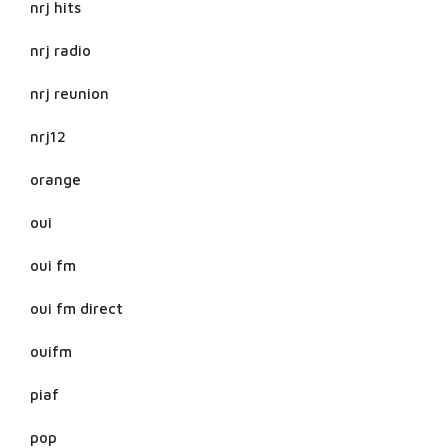
nrj hits
nrj radio
nrj reunion
nrj12
orange
oui
oui fm
oui fm direct
ouifm
piaf
pop