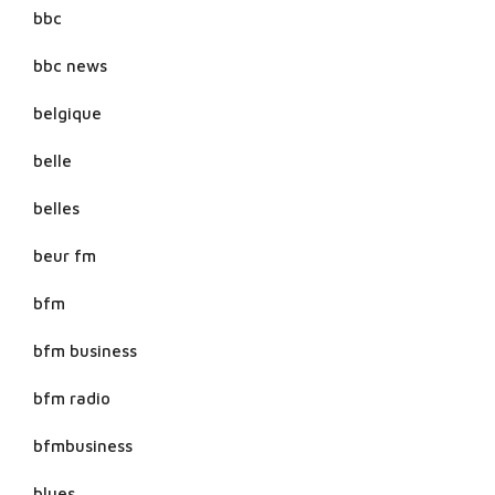
bbc
bbc news
belgique
belle
belles
beur fm
bfm
bfm business
bfm radio
bfmbusiness
blues