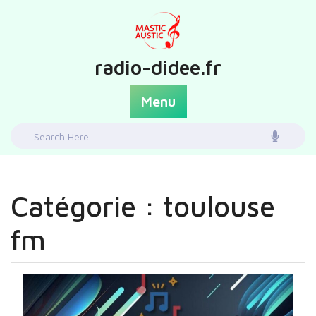
Skip
to
content
radio-didee.fr
Menu
Search
for:
Catégorie :
toulouse
fm