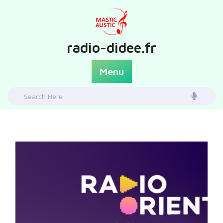
Skip
to
content
radio-didee.fr
Menu
Search
for: