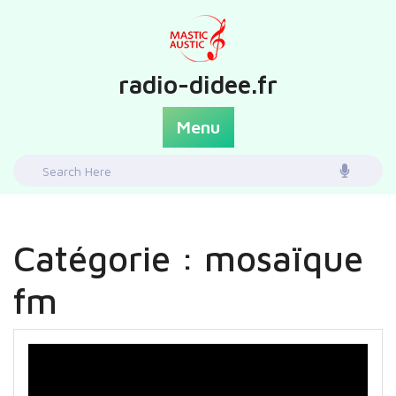
Skip
to
content
radio-didee.fr
Menu
Search
for:
Catégorie :
mosaïque
fm