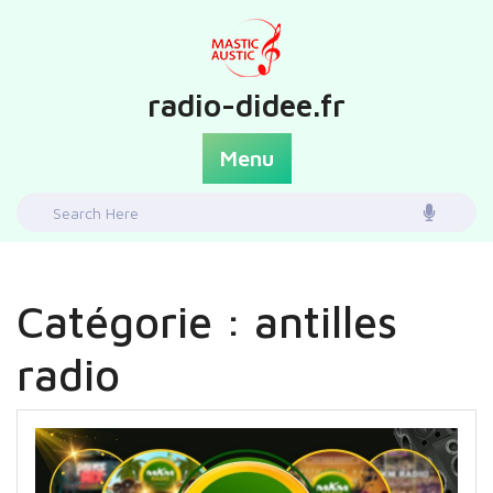
Skip
to
content
radio-didee.fr
Menu
Search
for:
Catégorie :
antilles
radio