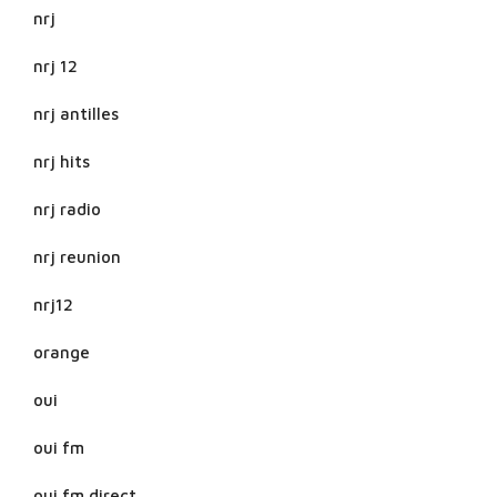
nrj
nrj 12
nrj antilles
nrj hits
nrj radio
nrj reunion
nrj12
orange
oui
oui fm
oui fm direct