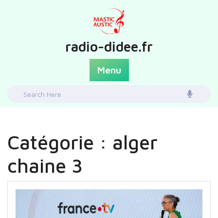
Skip
to
content
radio-didee.fr
Menu
Search
for:
Catégorie :
alger
chaine 3