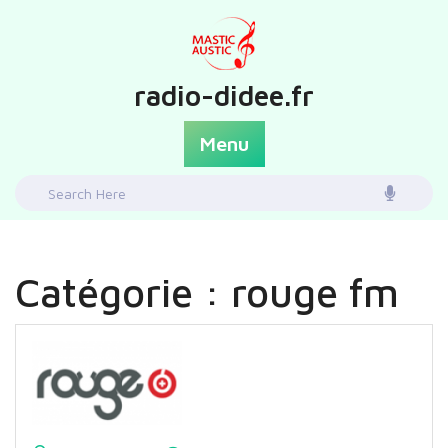
Skip
to
content
radio-didee.fr
Menu
Search
for:
Catégorie :
rouge fm