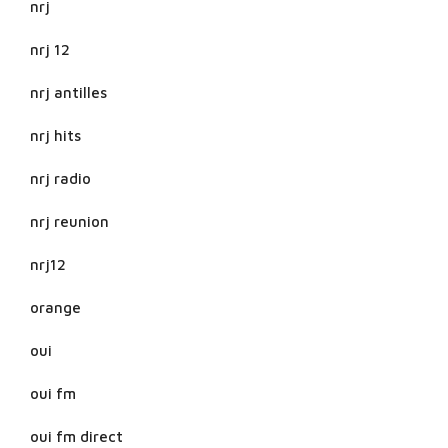
nrj
nrj 12
nrj antilles
nrj hits
nrj radio
nrj reunion
nrj12
orange
oui
oui fm
oui fm direct