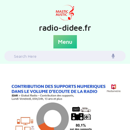
Skip
to
content
radio-didee.fr
Menu
Search
for: