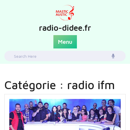
Skip
to
content
radio-didee.fr
Menu
Search
for:
Catégorie :
radio ifm