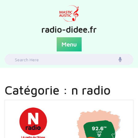
Skip
to
content
radio-didee.fr
Menu
Search
for:
Catégorie :
n radio