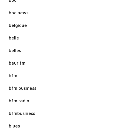
bbc
bbc news
belgique
belle
belles
beur fm
bfm
bfm business
bfm radio
bfmbusiness
blues