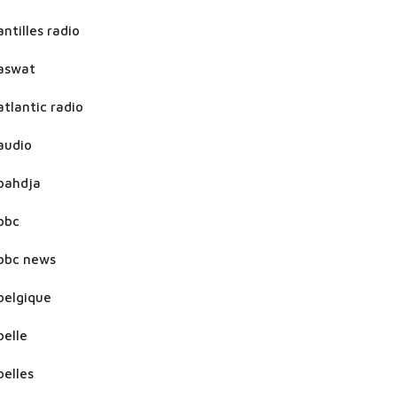
antilles radio
aswat
atlantic radio
audio
bahdja
bbc
bbc news
belgique
belle
belles