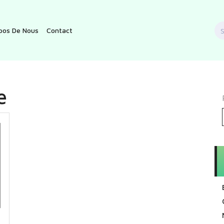
S
pos De Nous
Contact
f
e