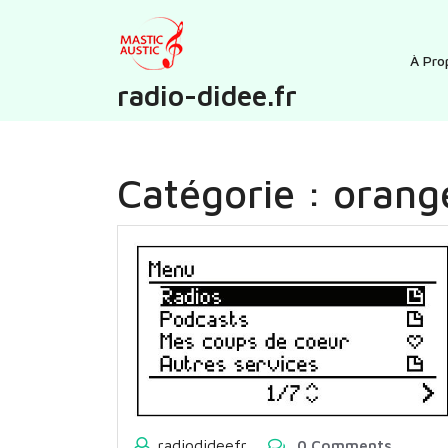
Skip
to
content
À Pro
radio-didee.fr
Catégorie :
orang
radiodideefr
0 Comments