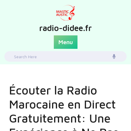
Skip
to
content
radio-didee.fr
Menu
Search
for:
Écouter la Radio
Marocaine en Direct
Gratuitement: Une