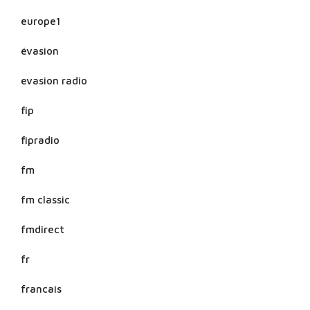
europe1
évasion
evasion radio
fip
fipradio
fm
fm classic
fmdirect
fr
francais