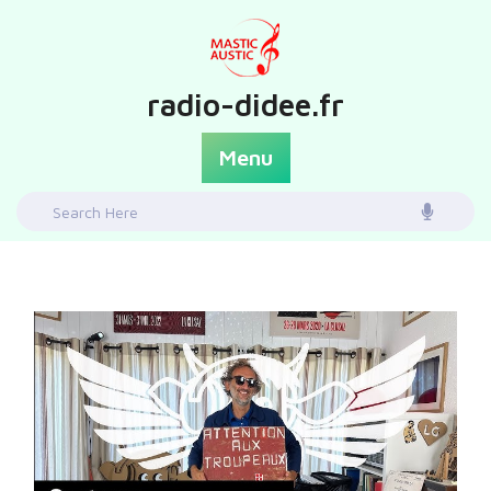
Skip
to
content
radio-didee.fr
Menu
Search
for: