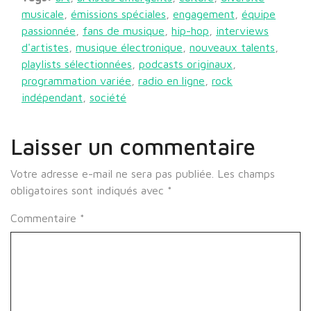
musicale
,
émissions spéciales
,
engagement
,
équipe
passionnée
,
fans de musique
,
hip-hop
,
interviews
d'artistes
,
musique électronique
,
nouveaux talents
,
playlists sélectionnées
,
podcasts originaux
,
programmation variée
,
radio en ligne
,
rock
indépendant
,
société
Laisser un commentaire
Votre adresse e-mail ne sera pas publiée.
Les champs
obligatoires sont indiqués avec
*
Commentaire
*