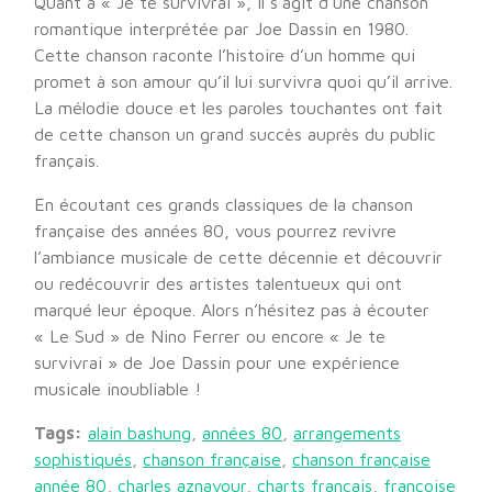
Quant à « Je te survivrai », il s’agit d’une chanson
romantique interprétée par Joe Dassin en 1980.
Cette chanson raconte l’histoire d’un homme qui
promet à son amour qu’il lui survivra quoi qu’il arrive.
La mélodie douce et les paroles touchantes ont fait
de cette chanson un grand succès auprès du public
français.
En écoutant ces grands classiques de la chanson
française des années 80, vous pourrez revivre
l’ambiance musicale de cette décennie et découvrir
ou redécouvrir des artistes talentueux qui ont
marqué leur époque. Alors n’hésitez pas à écouter
« Le Sud » de Nino Ferrer ou encore « Je te
survivrai » de Joe Dassin pour une expérience
musicale inoubliable !
Tags:
alain bashung
,
années 80
,
arrangements
sophistiqués
,
chanson française
,
chanson française
année 80
,
charles aznavour
,
charts français
,
françoise