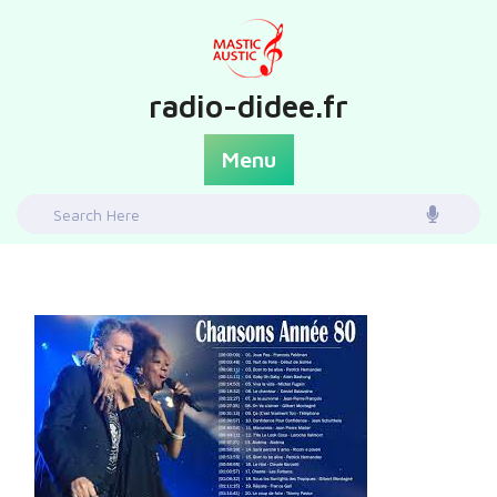
Skip
to
content
radio-didee.fr
Menu
Search
for: