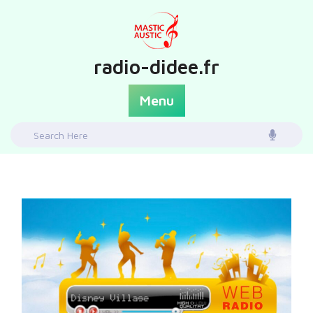
Skip
to
content
radio-didee.fr
Menu
Search
for: