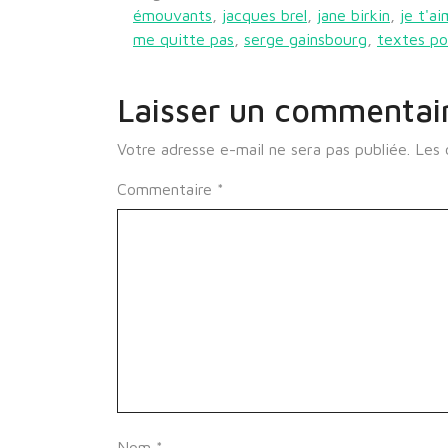
émouvants
,
jacques brel
,
jane birkin
,
je t'a
me quitte pas
,
serge gainsbourg
,
textes po
Laisser un commentai
Votre adresse e-mail ne sera pas publiée.
Les 
Commentaire
*
Nom
*