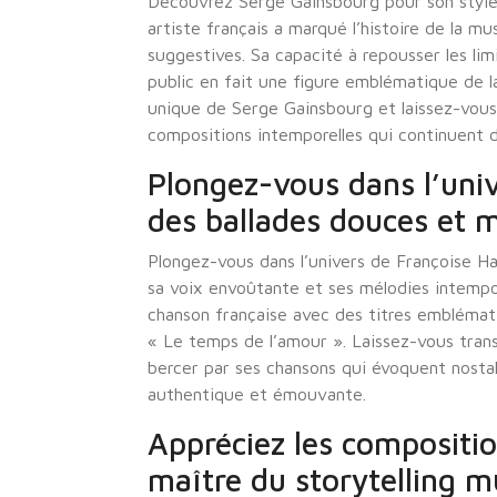
Découvrez Serge Gainsbourg pour son style 
artiste français a marqué l’histoire de la m
suggestives. Sa capacité à repousser les lim
public en fait une figure emblématique de la
unique de Serge Gainsbourg et laissez-vous 
compositions intemporelles qui continuent d’
Plongez-vous dans l’uni
des ballades douces et m
Plongez-vous dans l’univers de Françoise H
sa voix envoûtante et ses mélodies intempor
chanson française avec des titres emblématiq
« Le temps de l’amour ». Laissez-vous trans
bercer par ses chansons qui évoquent nosta
authentique et émouvante.
Appréciez les compositi
maître du storytelling mu