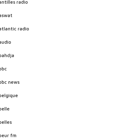
antilles radio
aswat
atlantic radio
audio
bahdja
bbc
bbc news
belgique
belle
belles
beur fm