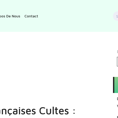
S
pos De Nous
Contact
f
nçaises Cultes :