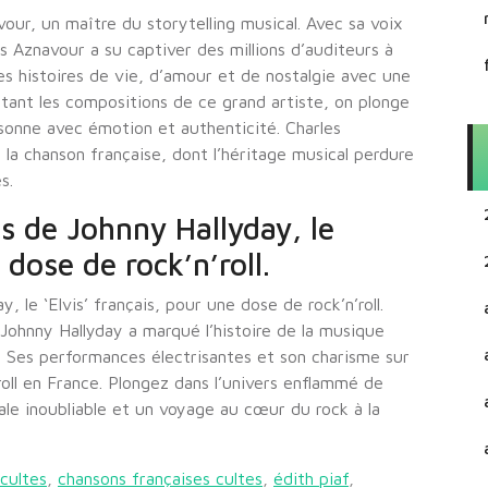
our, un maître du storytelling musical. Avec sa voix
 Aznavour a su captiver des millions d’auditeurs à
s histoires de vie, d’amour et de nostalgie avec une
utant les compositions de ce grand artiste, on plonge
onne avec émotion et authenticité. Charles
a chanson française, dont l’héritage musical perdure
s.
s de Johnny Hallyday, le
 dose de rock’n’roll.
 le ‘Elvis’ français, pour une dose de rock’n’roll.
 Johnny Hallyday a marqué l’histoire de la musique
 Ses performances électrisantes et son charisme sur
roll en France. Plongez dans l’univers enflammé de
le inoubliable et un voyage au cœur du rock à la
cultes
,
chansons françaises cultes
,
édith piaf
,