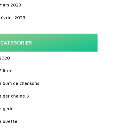
mars 2023
février 2023
CATEGORIES
2020
2direct
album de chansons
alger chaine 3
algerie
alouette