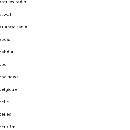
antilles radio
aswat
atlantic radio
audio
bahdja
bbc
bbc news
belgique
belle
belles
beur fm