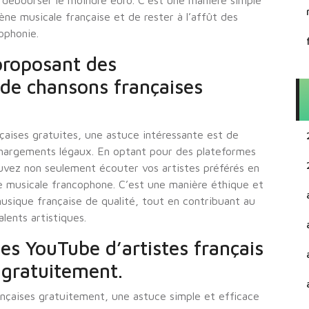
 débourser le moindre euro. C’est une manière simple
cène musicale française et de rester à l’affût des
ophonie.
proposant des
de chansons françaises
çaises gratuites, une astuce intéressante est de
chargements légaux. En optant pour des plateformes
uvez non seulement écouter vos artistes préférés en
rie musicale francophone. C’est une manière éthique et
usique française de qualité, tout en contribuant au
lents artistiques.
s YouTube d’artistes français
s gratuitement.
nçaises gratuitement, une astuce simple et efficace