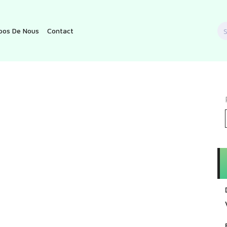
S
pos De Nous
Contact
f