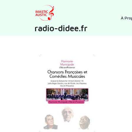
Skip
to
content
À Pro
radio-didee.fr