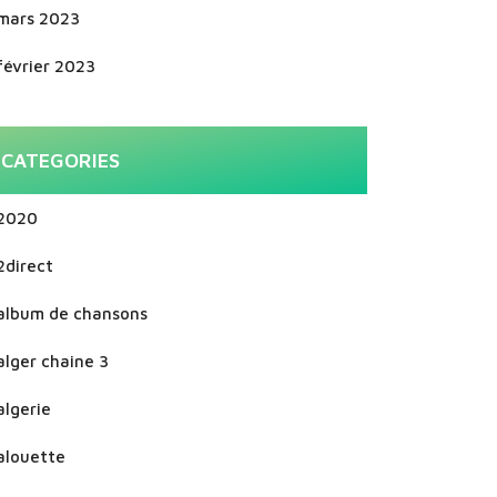
mars 2023
février 2023
CATEGORIES
2020
2direct
album de chansons
alger chaine 3
algerie
alouette