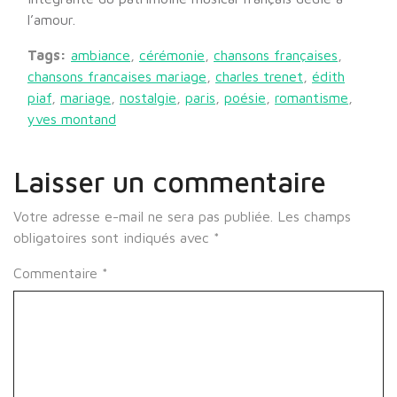
l’amour.
Tags:
ambiance
,
cérémonie
,
chansons françaises
,
chansons francaises mariage
,
charles trenet
,
édith
piaf
,
mariage
,
nostalgie
,
paris
,
poésie
,
romantisme
,
yves montand
Laisser un commentaire
Votre adresse e-mail ne sera pas publiée.
Les champs
obligatoires sont indiqués avec
*
Commentaire
*