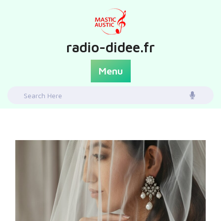
Skip
to
content
radio-didee.fr
Menu
Search
for: