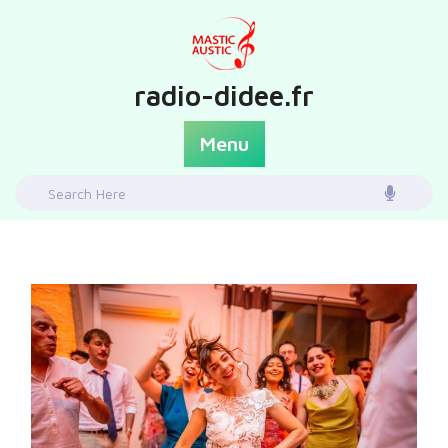
Skip
to
content
radio-didee.fr
Menu
Search
for: