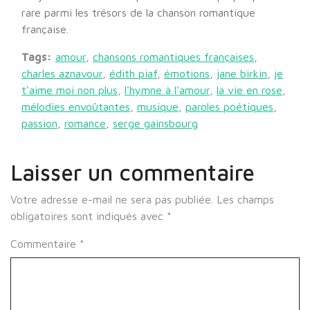
rare parmi les trésors de la chanson romantique
française.
Tags:
amour
,
chansons romantiques françaises
,
charles aznavour
,
édith piaf
,
émotions
,
jane birkin
,
je
t'aime moi non plus
,
l'hymne à l'amour
,
la vie en rose
,
mélodies envoûtantes
,
musique
,
paroles poétiques
,
passion
,
romance
,
serge gainsbourg
Laisser un commentaire
Votre adresse e-mail ne sera pas publiée.
Les champs
obligatoires sont indiqués avec
*
Commentaire
*