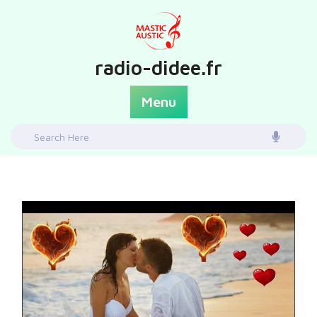
Skip
to
content
radio-didee.fr
Menu
Search
for: