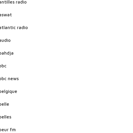
antilles radio
aswat
atlantic radio
audio
bahdja
bbc
bbc news
belgique
belle
belles
beur fm