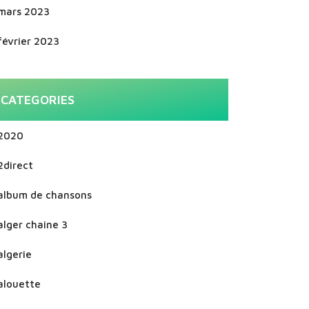
mars 2023
février 2023
CATEGORIES
2020
2direct
album de chansons
alger chaine 3
algerie
alouette