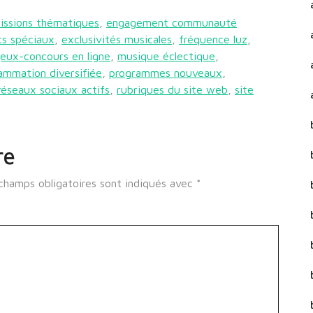
issions thématiques
,
engagement communauté
s spéciaux
,
exclusivités musicales
,
fréquence luz
,
jeux-concours en ligne
,
musique éclectique
,
ammation diversifiée
,
programmes nouveaux
,
réseaux sociaux actifs
,
rubriques du site web
,
site
re
champs obligatoires sont indiqués avec
*