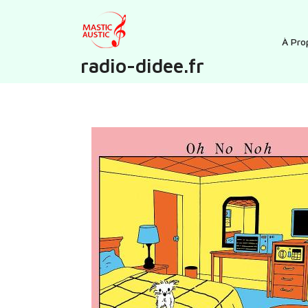
Skip
to
content
À Pro
radio-didee.fr