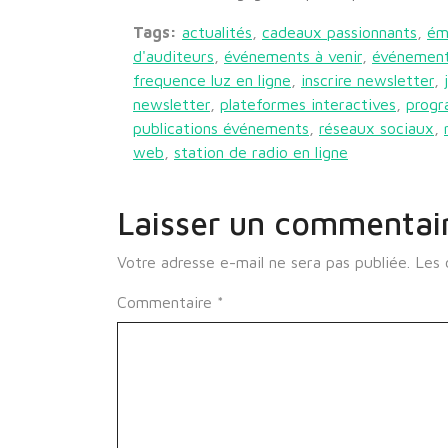
Tags:
actualités
,
cadeaux passionnants
,
ém
d'auditeurs
,
événements à venir
,
événement
frequence luz en ligne
,
inscrire newsletter
,
newsletter
,
plateformes interactives
,
progr
publications événements
,
réseaux sociaux
,
web
,
station de radio en ligne
Laisser un commentai
Votre adresse e-mail ne sera pas publiée.
Les 
Commentaire
*