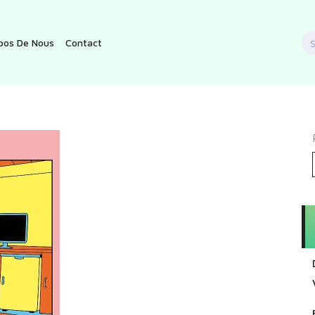
S
pos De Nous
Contact
f